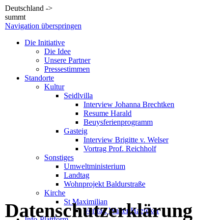
Deutschland ->
summt
Navigation überspringen
Die Initiative
Die Idee
Unsere Partner
Pressestimmen
Standorte
Kultur
Seidlvilla
Interview Johanna Brechtken
Resume Harald
Beuysferienprogramm
Gasteig
Interview Brigitte v. Welser
Vortrag Prof. Reichholf
Sonstiges
Umweltministerium
Landtag
Wohnprojekt Baldurstraße
Kirche
St Maximilian
Datenschutzerklärung
Vortrag Walter Haefeker
Info-Plattform